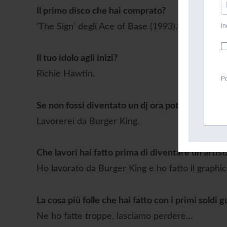
Il primo disco che hai comprato?
‘The Sign’ degli Ace of Base (1993).
In
Il tuo idolo agli inizi?
Richie Hawtin.
Po
Se non fossi diventato un dj ora potresti esser
Lavorerei da Burger King.
Che lavori hai fatto prima di diventare un arti
Ho lavorato da Burger King e ho fatto il graphic
La cosa più folle che hai fatto con i primi sold
Ne ho fatte troppe, lasciamo perdere…