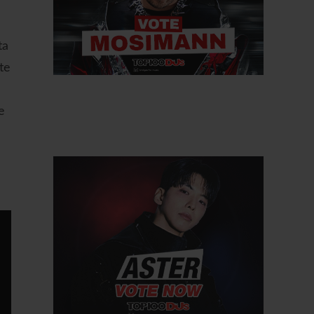
ta
nte
e