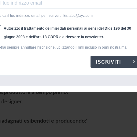
dica il tuo indirizzo email per iscriverti. Es. abc@xyz.com
Autorizzo il trattamento dei miei dati personali ai sensi del Dlgs 196 del 30
giugno 2003 e dell’art. 13 GDPR e a ricevere la newsletter.
trai sempre annullare l'iscrizione, utilizzando il link incluso in ogni nostra mail.
ISCRIVITI
e…
sta/produttore a tempo pieno?
 designer.
i guadagnati esibendoti e producendo?