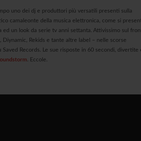
po uno dei dj e produttori più versatili presenti sulla
tico camaleonte della musica elettronica, come si presen
a ed un look da serie tv anni settanta. Attivissimo sul fro
, Diynamic, Rekids e tante altre label – nelle scorse
 Saved Records. Le sue risposte in 60 secondi, divertite 
oundstorm
. Eccole.