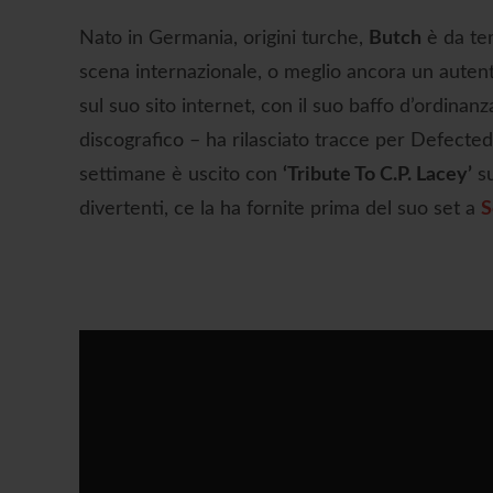
Nato in Germania, origini turche,
Butch
è da tem
scena internazionale, o meglio ancora un auten
sul suo sito internet, con il suo baffo d’ordinanz
discografico – ha rilasciato tracce per Defected
settimane è uscito con
‘Tribute To C.P. Lacey’
su
divertenti, ce la ha fornite prima del suo set a
S