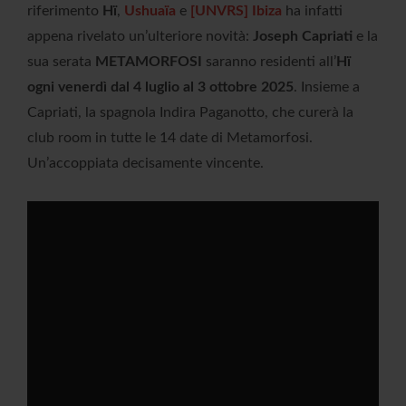
riferimento
Hï
,
Ushuaïa
e
[UNVRS] Ibiza
ha infatti
appena rivelato un’ulteriore novità:
Joseph Capriati
e la
sua serata
METAMORFOSI
saranno residenti all’
Hï
ogni venerdì dal 4 luglio al 3 ottobre 2025
. Insieme a
Capriati, la spagnola Indira Paganotto, che curerà la
club room in tutte le 14 date di Metamorfosi.
Un’accoppiata decisamente vincente.