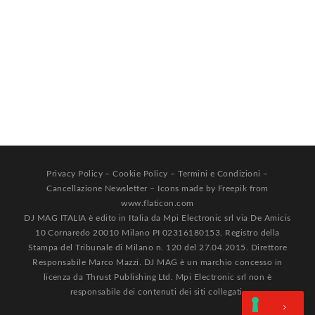
Privacy Policy
–
Cookie Policy
–
Termini e Condizioni
–
Cancellazione Newsletter
– Icons made by
Freepik
from
www.flaticon.com
DJ MAG ITALIA è edito in Italia da Mpi Electronic srl via De Amicis
10 Cornaredo 20010 Milano PI 02316180153. Registro della
Stampa del Tribunale di Milano n. 120 del 27.04.2015. Direttore
Responsabile Marco Mazzi. DJ MAG è un marchio concesso in
licenza da Thrust Publishing Ltd. Mpi Electronic srl non è
responsabile dei contenuti dei siti collegati.