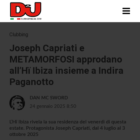
Clubbing
Joseph Capriati e
METAMORFOSI approdano
all’Hï Ibiza insieme a Indira
Paganotto
DAN MC SWORD
24 gennaio 2025 8:50
L’Hï Ibiza rivela la sua residenza del venerdì di questa
estate. Protagonista Joseph Capriati, dal 4 luglio al 3
ottobre 2025