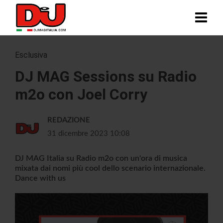
Esclusiva
DJ MAG Sessions su Radio
m2o con Joel Corry
REDAZIONE
31 dicembre 2023 10:08
DJ MAG Italia su Radio m2o con un'ora di musica
mixata dai nomi più cool dello scenario internazionale.
Dance with us