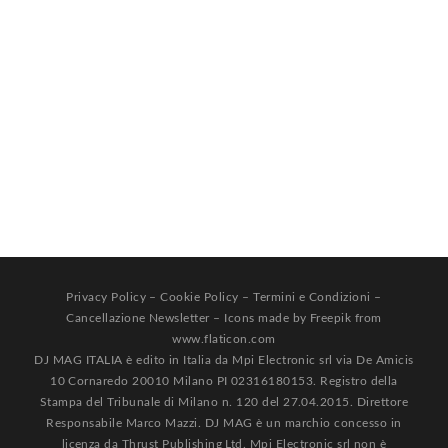
Privacy Policy
–
Cookie Policy
–
Termini e Condizioni
–
Cancellazione Newsletter
– Icons made by
Freepik
from
www.flaticon.com
DJ MAG ITALIA è edito in Italia da Mpi Electronic srl via De Amicis
10 Cornaredo 20010 Milano PI 02316180153. Registro della
Stampa del Tribunale di Milano n. 120 del 27.04.2015. Direttore
Responsabile Marco Mazzi. DJ MAG è un marchio concesso in
licenza da Thrust Publishing Ltd. Mpi Electronic srl non è