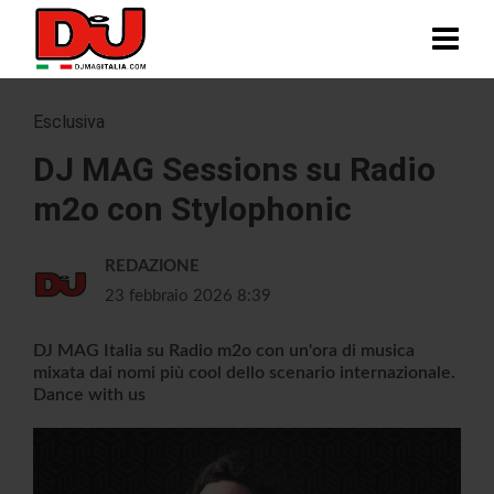
Esclusiva
DJ MAG Sessions su Radio
m2o con Stylophonic
REDAZIONE
23 febbraio 2026 8:39
DJ MAG Italia su Radio m2o con un'ora di musica
mixata dai nomi più cool dello scenario internazionale.
Dance with us