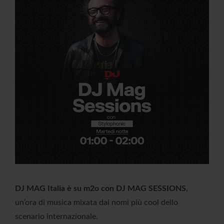
DJ MAG Italia è su m2o con DJ MAG SESSIONS
,
un’ora di musica mixata dai nomi più cool dello
scenario internazionale.