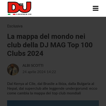
Esclusiva
La mappa del mondo nei
club della DJ MAG Top 100
Clubs 2024
ALBI SCOTTI
24 aprile 2024 14:22
Dal Kenya al Cile, dal Brasile a Ibiza, dalla Bulgaria al
Nepal, dai superclub alle leggende undergorund: ecco
come cambia la mappa dei top club mondiali