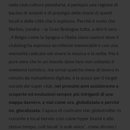
nella club culture planetaria, è perlopiù una ragione di
bacino di votanti e di prestigio delle storie di questi
locali e delle città che li ospitano. Perché è ovvio che
Berlino, Londra – la Gran Bretagna tutta, a dire il vero –
, il Belgio come la Spagna o l’Italia siano nazioni dove il
clubbing ha espresso eccellenze memorabili e con una
mentalità radicata nel vivere la musica e la notte. Ma è
pure vero che in un mondo dove fare non soltanto il
weekend turistico, ma ormai qualche mese di lavoro in
remoto da nomadismo digitale, è la prassi per il target
sociale dei super club,
nei prossimi anni assisteremo a
scoperte ed evoluzioni sempre più intriganti di una
mappa davvero, e mai come ora, globalizzata e perché
no, glocalizzata.
Capace di costruire star globetrotter in
consolle e local heroes così come hyper brand e allo
stesso tempo, cult locali
“a sede unica”
, come dicono i