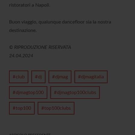
ristoratori a Napoli.
Buon viaggio, qualunque dancefloor sia la nostra
destinazione.
© RIPRODUZIONE RISERVATA
24.04.2024
club
dj
djmag
djmagitalia
djmagtop100
djmagtop100clubs
top100
top100clubs