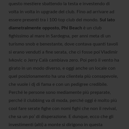
questo mestiere sbattendo la testa e investendo di
volta in volta in upgrade del club. Fino ad arrivare ad
essere presenti tra i 100 top club del mondo.
Sul lato
diametralmente opposto, Phi Beach
è un club
fighissimo al mare in Sardegna, per anni meta di un
turismo snob e benestante, dove contava quanti tavoli
si erano venduti a fine serata, che ci fosse poi Vladimir
Ivkovic o Jerry Calà cambiava zero. Poi però il vento ha
girato in un modo diverso, e oggi anche un locale con
quel posizionamento ha una clientela più consapevole,
che vuole i dj di fama e con un pedigree credibile.
Perché le persone sono mediamente più preparate,
perché il clubbing va di moda, perché oggi è molto più
cool fare serate fighe con nomi fighi che non il revival,
che sa un po’ di disperazione. E dunque, ecco che gli
investimenti (alti) a monte si dirigono in questa