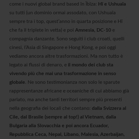
come i nuovi global brand based ïn Ïbïza:
Hï e Ushuaïa
su tutti (un dominio ormai assodato, con Ushuaïa
sempre tra i top, quest’anno in quarta posizione e Hï
che fa il triplete in vetta) e poi
Amnesia, DC-10
e
compagnia danzante. Sono seguiti i club croati, quelli
cinesi, l’Asia di Singapore e Hong Kong, e poi oggi
vediamo ancora altre trasformazioni. Ma non tutto è
legato ai flussi di denaro, e
il mondo dei club sta
vivendo più che mai una trasformazione in senso
globale
. Ne sono testimonianza non solo le sparute
rappresentanze africane e oceaniche di cui abbiamo già
parlato, ma anche tanti territori sempre più presenti
nella geografia dei locali che contano:
dalla Svizzera al
Cile, dal Brasile (sempre al top!) al Vietnam, dalla
Bulgaria alla Slovacchia e poi ancora Ecuador,
Repubblica Ceca, Nepal, Libano, Malesia, Azerbaijan,