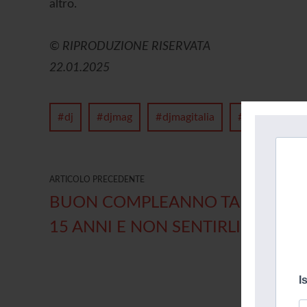
altro.
© RIPRODUZIONE RISERVATA
22.01.2025
dj
djmag
djmagitalia
futurfestival
ARTICOLO PRECEDENTE
BUON COMPLEANNO TAKE IT EA
15 ANNI E NON SENTIRLI
I