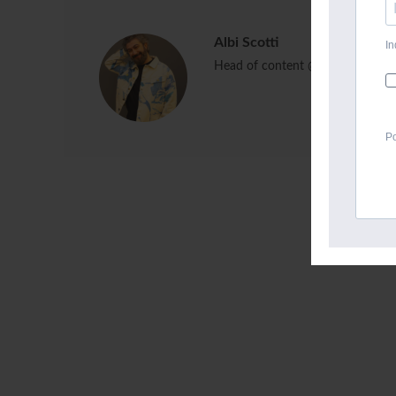
Albi Scotti
In
Head of content @ DJ MAG Itali
Po