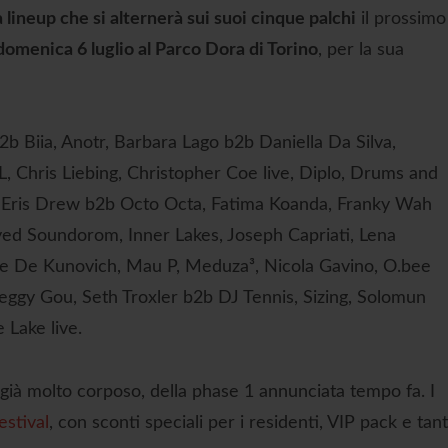
 lineup che si alternerà sui suoi cinque palchi
il prossimo
domenica 6 luglio al Parco Dora di Torino
, per la sua
2b Biia, Anotr, Barbara Lago b2b Daniella Da Silva,
 Chris Liebing, Christopher Coe live, Diplo, Drums and
no, Eris Drew b2b Octo Octa, Fatima Koanda, Franky Wah
ed Soundorom, Inner Lakes, Joseph Capriati, Lena
one De Kunovich, Mau P, Meduza³, Nicola Gavino, O.bee
eggy Gou, Seth Troxler b2b DJ Tennis, Sizing, Solomun
 Lake live.
 già molto corposo, della phase 1 annunciata tempo fa. I
estival
, con sconti speciali per i residenti, VIP pack e tan