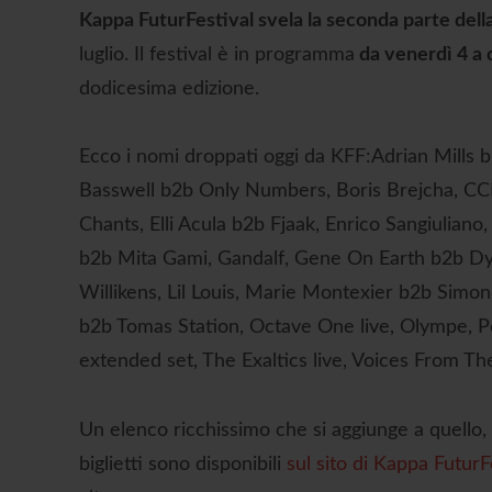
Kappa FuturFestival svela la seconda parte della
luglio. Il festival è in programma
da venerdì 4 a 
dodicesima edizione.
Ecco i nomi droppati oggi da KFF:Adrian Mills b
Basswell b2b Only Numbers, Boris Brejcha, CCL,
Chants, Elli Acula b2b Fjaak, Enrico Sangiulia
b2b Mita Gami, Gandalf, Gene On Earth b2b Dy
Willikens, Lil Louis, Marie Montexier b2b Sim
b2b Tomas Station, Octave One live, Olympe, P
extended set, The Exaltics live, Voices From The
Un elenco ricchissimo che si aggiunge a quello,
biglietti sono disponibili
sul sito di Kappa FuturF