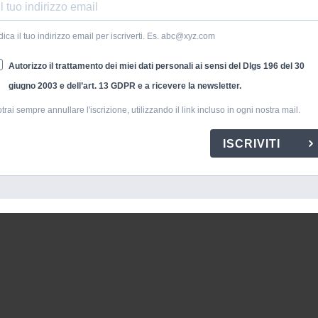
dica il tuo indirizzo email per iscriverti. Es. abc@xyz.com
a
Autorizzo il trattamento dei miei dati personali ai sensi del Dlgs 196 del 30
giugno 2003 e dell’art. 13 GDPR e a ricevere la newsletter.
trai sempre annullare l'iscrizione, utilizzando il link incluso in ogni nostra mail.
ISCRIVITI