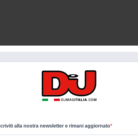
kappafuturfestival
kff
ARTICOLO SUCCESSIVO
SY!
THE BLOODY BEETROOTS: I SUOI
PRIMI 20 ANNI E UN TOUR
MONDIALE
scriviti alla nostra newsletter e rimani aggiornato