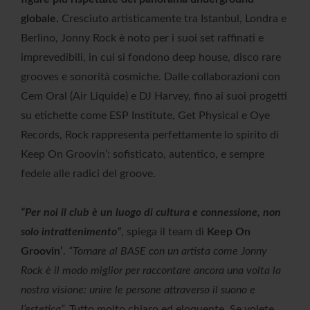
globale.
Cresciuto artisticamente tra Istanbul, Londra e
Berlino, Jonny Rock è noto per i suoi set raffinati e
imprevedibili, in cui si fondono deep house, disco rare
grooves e sonorità cosmiche. Dalle collaborazioni con
Cem Oral (Air Liquide) e DJ Harvey, fino ai suoi progetti
su etichette come ESP Institute, Get Physical e Oye
Records, Rock rappresenta perfettamente lo spirito di
Keep On Groovin’: sofisticato, autentico, e sempre
fedele alle radici del groove.
“Per noi il club è un luogo di cultura e connessione, non
solo intrattenimento”
, spiega il team di
Keep On
Groovin’
.
“Tornare al BASE con un artista come Jonny
Rock è il modo miglior per raccontare ancora una volta la
nostra visione: unire le persone attraverso il suono e
l’estetica”.
Tutto molto chiaro ed eloquente. Se volete