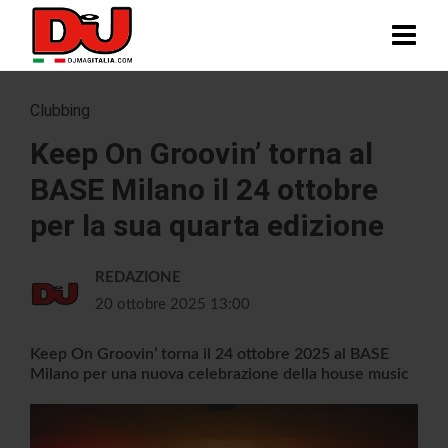
Clubbing
Keep On Groovin’ torna al
BASE Milano il 24 ottobre
per la sua quarta edizione
REDAZIONE
20 ottobre 2025 13:00
Keep On Groovin’ torna il 24 ottobre 2025 al BASE
Milano per una nuova celebrazione della house music