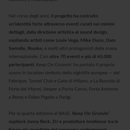
Nel corso degli anni,
il progetto ha costruito
un’identità forte attraverso eventi curati nei minimi
dettagli, dalla direzione artistica al sound design,
ospitando artisti come Louie Vega, Mike Dunn, Dam
Swindle, Rossko
, e molti altri protagonisti della scena
internazionale. Con
oltre 70 eventi e più di 65.000
partecipanti
, Keep On Groovin’ ha portato il proprio
suono in location simbolo della nightlife europea — dal
Fabrique, Tunnel Club e Gate di Milano, a La Bussola di
Forte dei Marmi, Vesper a Porto Cervo, Forte Antenne
a Roma e Folies Pigalle a Parigi.
Per la quarta edizione al BASE,
Keep On Groovin’
ospiterà Jonny Rock, DJ e produttore londinese tra le
figure più rispettate del panorama underground