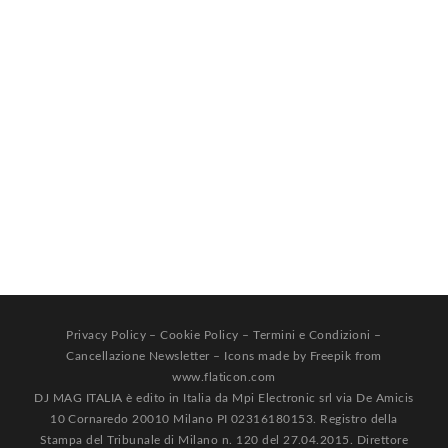
Privacy Policy
–
Cookie Policy
–
Termini e Condizioni
–
Cancellazione Newsletter
– Icons made by
Freepik
from
www.flaticon.com
DJ MAG ITALIA è edito in Italia da Mpi Electronic srl via De Amicis
10 Cornaredo 20010 Milano PI 02316180153. Registro della
Stampa del Tribunale di Milano n. 120 del 27.04.2015. Direttore