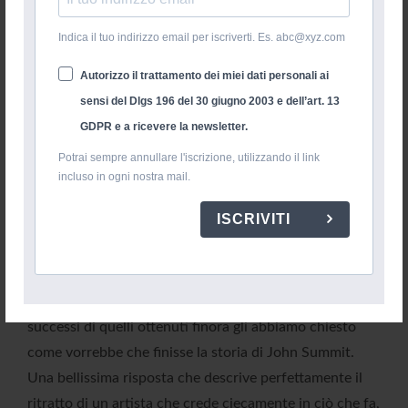
Indica il tuo indirizzo email per iscriverti. Es. abc@xyz.com
Autorizzo il trattamento dei miei dati personali ai
sensi del Dlgs 196 del 30 giugno 2003 e dell’art. 13
GDPR e a ricevere la newsletter.
Potrai sempre annullare l'iscrizione, utilizzando il link
incluso in ogni nostra mail.
ISCRIVITI
Prima di salutarci abbiamo tempo anche per un’ultima
domanda che riguarda il futuro. Augurandogli
ovviamente una carriera lunga e ricca di ancora più
successi di quelli ottenuti finora gli abbiamo chiesto
come vorrebbe che finisse la storia di John Summit.
Una bellissima risposta che descrive perfettamente il
ritratto di un artista che crede ciecamente in ciò che fa,