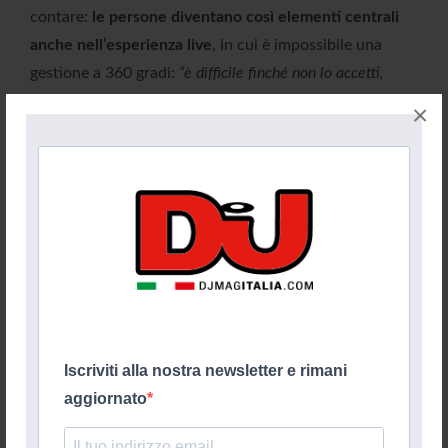
contare:
le persone diventano così elementi centrali
anche nell’esperienza live
, in cui è impossibile una
gestione a 360 gradi:
“è difficile finché non lo accetti,
bisogna lavorare con persone straordinarie e fidarsi di chi ti
×
circonda.”
Iscriviti alla nostra newsletter e rimani
aggiornato