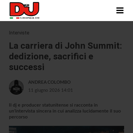
Interviste
La carriera di John Summit:
dedizione, sacrifici e
successi
ANDREA COLOMBO
11 giugno 2026 14:01
Il dj e producer statunitense si racconta in
un'intervista sincera in cui analizza lucidamente il suo
percorso