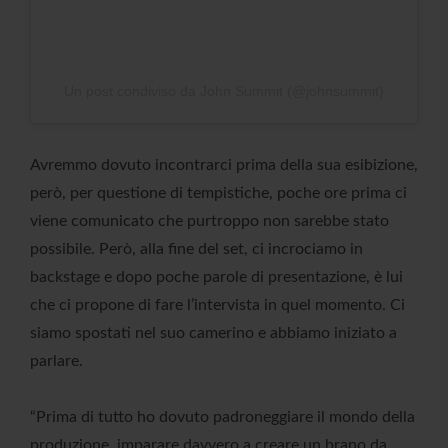
Un post condiviso da John Summit (@johnsummit)
Avremmo dovuto incontrarci prima della sua esibizione,
però, per questione di tempistiche, poche ore prima ci
viene comunicato che purtroppo non sarebbe stato
possibile. Però, alla fine del set, ci incrociamo in
backstage e dopo poche parole di presentazione, è lui
che ci propone di fare l’intervista in quel momento. Ci
siamo spostati nel suo camerino e abbiamo iniziato a
parlare.
“Prima di tutto ho dovuto padroneggiare il mondo della
produzione, imparare davvero a creare un brano da