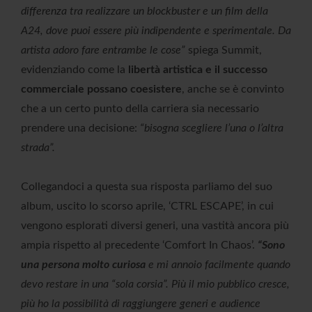
differenza tra realizzare un blockbuster e un film della
A24, dove puoi essere più indipendente e sperimentale. Da
artista adoro fare entrambe le cose”
spiega Summit,
evidenziando come la
libertà artistica e il successo
commerciale possano coesistere
, anche se è convinto
che a un certo punto della carriera sia necessario
prendere una decisione:
“bisogna scegliere l’una o l’altra
strada”.
Collegandoci a questa sua risposta parliamo del suo
album, uscito lo scorso aprile, ‘CTRL ESCAPE’, in cui
vengono esplorati diversi generi, una vastità ancora più
ampia rispetto al precedente ‘Comfort In Chaos’.
“Sono
una persona molto curiosa
e mi annoio facilmente quando
devo restare in una “sola corsia”. Più il mio pubblico cresce,
più ho la possibilità di raggiungere generi e audience