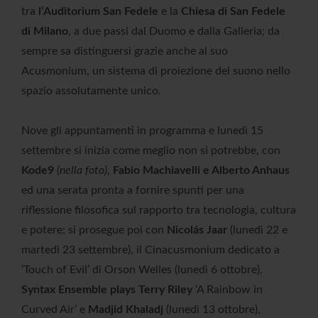
tra
l’Auditorium San Fedele
e la
Chiesa di San Fedele
di Milano
, a due passi dal Duomo e dalla Galleria; da
sempre sa distinguersi grazie anche al suo
Acusmonium, un sistema di proiezione del suono nello
spazio assolutamente unico.
Nove gli appuntamenti in programma e lunedì 15
settembre si inizia come meglio non si potrebbe, con
Kode9
(nella foto)
,
Fabio Machiavelli e Alberto Anhaus
ed una serata pronta a fornire spunti per una
riflessione filosofica sul rapporto tra tecnologia, cultura
e potere; si prosegue poi con
Nicolás Jaar
(lunedì 22 e
martedì 23 settembre), il Cinacusmonium dedicato a
‘Touch of Evil’ di Orson Welles (lunedì 6 ottobre),
Syntax Ensemble plays Terry Riley
‘A Rainbow in
Curved Air’ e
Madjid Khaladj
(lunedì 13 ottobre),