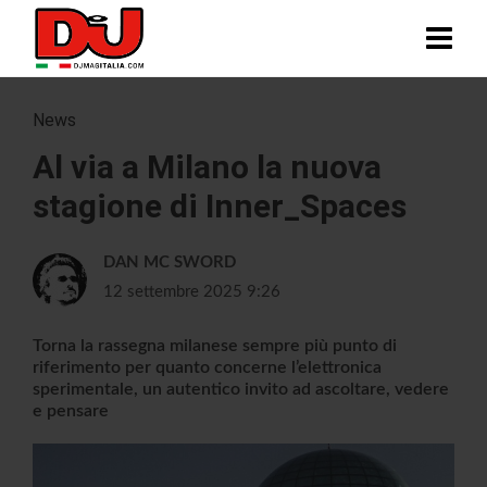
News
Al via a Milano la nuova
stagione di Inner_Spaces
DAN MC SWORD
12 settembre 2025 9:26
Torna la rassegna milanese sempre più punto di
riferimento per quanto concerne l’elettronica
sperimentale, un autentico invito ad ascoltare, vedere
e pensare