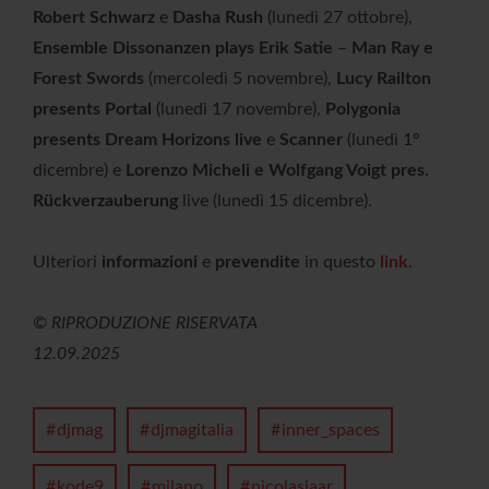
Robert Schwarz
e
Dasha Rush
(lunedì 27 ottobre),
Ensemble Dissonanzen plays Erik Satie
–
Man Ray e
Forest Swords
(mercoledì 5 novembre),
Lucy Railton
presents Portal
(lunedì 17 novembre),
Polygonia
presents Dream Horizons live
e
Scanner
(lunedì 1°
dicembre) e
Lorenzo Micheli e Wolfgang Voigt pres.
Rückverzauberung
live (lunedì 15 dicembre).
Ulteriori
informazioni
e
prevendite
in questo
link
.
© RIPRODUZIONE RISERVATA
12.09.2025
djmag
djmagitalia
inner_spaces
kode9
milano
nicolasjaar