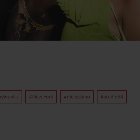
nykravitz
New York
nickysiano
studio54