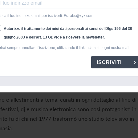
dica il tuo indirizzo email per iscriverti. Es. abc@xyz.com
Autorizzo il trattamento dei miei dati personali ai sensi del Dlgs 196 del 30
giugno 2003 e dell’art. 13 GDPR e a ricevere la newsletter.
trai sempre annullare l'iscrizione, utilizzando il link incluso in ogni nostra mail.
ello Studio 54 a Lenny Kravitz e Cher e soprattutto massim
antita da
Nicky Siano
, lo storico dj del club newyorkese,
ISCRIVITI
a portando in giro per il mondo l’eredità dello Studio 54 e
z’altro più presente in diverse line-up.
e allestimenti a tema, curati in ogni dettaglio al fine di
festival, dj e musica elettronica sono così protagonisti in
to fu di chi nel 1977 trasformò uno studio televisivo in
masia.