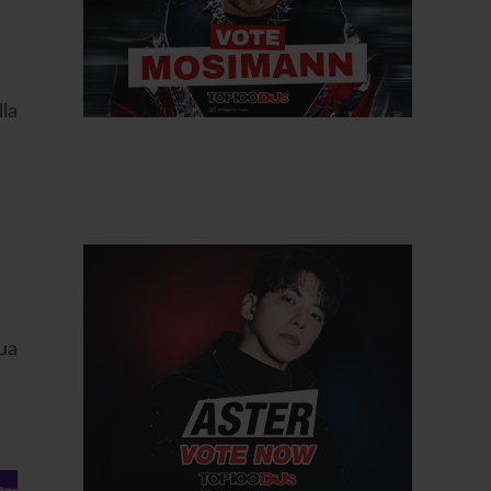
lla
ua