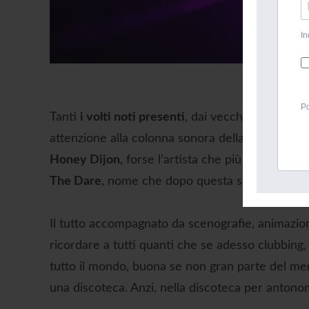
In
Po
Tanti
i volti noti presenti
, dai vecchi titolari d
attenzione alla colonna sonora della serata, gar
Honey Dijon
, forse l’artista che più di tutte st
The Dare
, nome che dopo questa serata sarà sen
Il tutto accompagnato da scenografie, animazione 
ricordare a tutti quanti che se adesso clubbing, 
tutto il mondo, buona se non gran parte del meri
una discoteca. Anzi, nella discoteca per antono