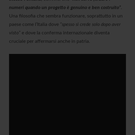
numeri quando un progetto è genuino e ben costruito”
.
Una filosofia che sembra funzionare, soprattutto in un
paese come l’Italia dove
“spesso si crede solo dopo aver
visto”
e dove la conferma internazionale diventa
cruciale per affermarsi anche in patria.