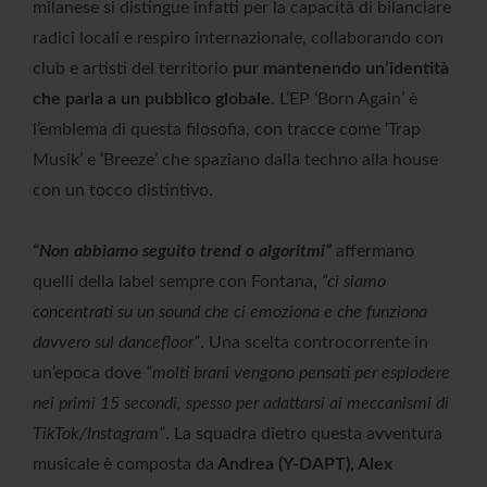
milanese si distingue infatti per la capacità di bilanciare
radici locali e respiro internazionale, collaborando con
club e artisti del territorio
pur mantenendo un’identità
che parla a un pubblico globale
. L’EP ‘Born Again’ è
l’emblema di questa filosofia, con tracce come ‘Trap
Musik’ e ‘Breeze’ che spaziano dalla techno alla house
con un tocco distintivo.
“Non abbiamo seguito trend o algoritmi”
affermano
quelli della label sempre con Fontana,
“ci siamo
concentrati su un sound che ci emoziona e che funziona
davvero sul dancefloor”
. Una scelta controcorrente in
un’epoca dove
“molti brani vengono pensati per esplodere
nei primi 15 secondi, spesso per adattarsi ai meccanismi di
TikTok/Instagram”
. La squadra dietro questa avventura
musicale è composta da
Andrea (Y-DAPT), Alex