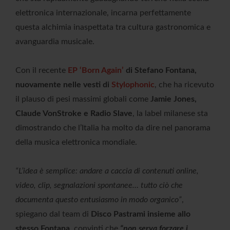
elettronica internazionale, incarna perfettamente
questa alchimia inaspettata tra cultura gastronomica e
avanguardia musicale.
Con il recente
EP ‘Born Again’
di Stefano Fontana,
nuovamente nelle vesti di
Stylophonic
, che ha ricevuto
il plauso di pesi massimi globali come
Jamie Jones,
Claude VonStroke e Radio Slave
, la label milanese sta
dimostrando che l’Italia ha molto da dire nel panorama
della musica elettronica mondiale.
“L’idea è semplice: andare a caccia di contenuti online,
video, clip, segnalazioni spontanee… tutto ciò che
documenta questo entusiasmo in modo organico”
,
spiegano dal team di
Disco Pastrami insieme allo
stesso Fontana
, convinti che
“non serva forzare i