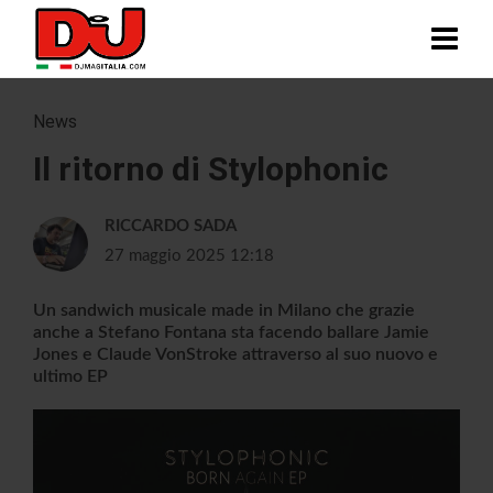
News
Il ritorno di Stylophonic
RICCARDO SADA
27 maggio 2025 12:18
Un sandwich musicale made in Milano che grazie
anche a Stefano Fontana sta facendo ballare Jamie
Jones e Claude VonStroke attraverso al suo nuovo e
ultimo EP