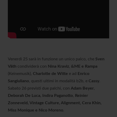
Venerdì 25 sarà in funzione un unico palco, che
Sven
Väth
condividerà con
Nina Kraviz
,
&ME e Rampa
(Keinemusik),
Charlotte de Witte
e ad
Enrico
Sangiuliano
, questi ultimi in modalità b2b, e
Cassy
.
Sabato 26 previsti due palchi, con
Adam Beyer
,
Deborah De Luca, Indira Paganotto
,
Reinier
Zonneveld, Vintage Culture, Alignment, Cera Khin,
Miss Monique e Nico Moreno
.