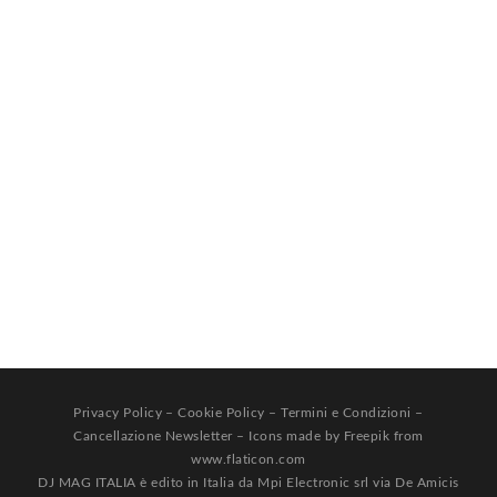
Privacy Policy
–
Cookie Policy
–
Termini e Condizioni
–
Cancellazione Newsletter
– Icons made by
Freepik
from
www.flaticon.com
DJ MAG ITALIA è edito in Italia da Mpi Electronic srl via De Amicis