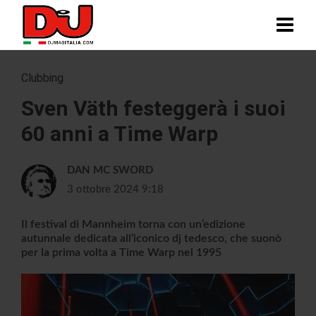
Clubbing
Sven Väth festeggerà i suoi
60 anni a Time Warp
DAN MC SWORD
3 ottobre 2024 9:18
Il festival di Mannheim torna con un’edizione
autunnale dedicata all’iconico dj tedesco, che suonò
per la prima volta a Time Warp nel 1995