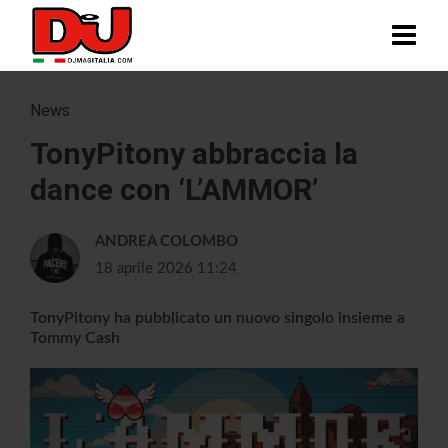
News
TonyPitony abbraccia la
dance con ‘L’AMMOR’
ANDREA COLOMBO
18 aprile 2026 11:24
TonyPitony ha pubblicato un nuovo singolo insieme a
Tommy Cash