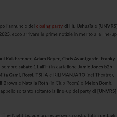
opo l’annuncio dei
closing party
di
Hï
,
Ushuaïa
e
[UNVRS
 2025
, ecco arrivare le prime notizie in merito alle line-up
ul Kalkbrenner
,
Adam Beyer
,
Chris Avantgarde
,
Franky
; sempre
sabato 11 all’
Hï in cartellone
Jamie Jones b2b
Mita Gami
,
Rossi
,
TSHA
e
KILIMANJARO
(nel Theatre),
li Brown
e
Natalia Roth
(in Club Room) e
Melon Bomb
,
appello soltanto soltanto la line-up del party di
[UNVRS]
 The Night League prosegue senza sosta. Tutti i dettagli