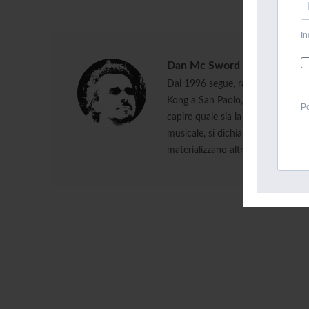
In
Dan Mc Sword
Dal 1996 segue, racconta e divulg
Kong a San Paolo, da Miami ad Ibi
Po
capire quale sia la magia che rend
musicale, si dichiara in missione 
materializzano altri notti magiche,