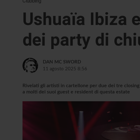
Clubbing
Ushuaïa Ibiza e 
dei party di ch
DAN MC SWORD
11 agosto 2025 8:56
Rivelati gli artisti in cartellone per due dei tre closi
a molti dei suoi guest e resident di questa estate