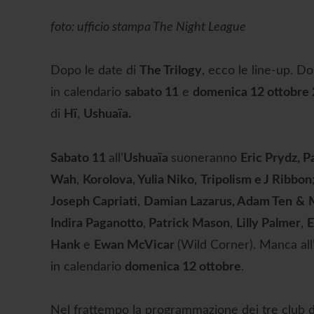
foto: ufficio stampa The Night League
Dopo le date di
The Trilogy
, ecco le line-up. D
in calendario
sabato 11
e
domenica 12 ottobre
di
Hï
,
Ushuaïa.
Sabato 11
all’
Ushuaïa
suoneranno
Eric Prydz
,
Pa
Wah
,
Korolova
,
Yulia Niko
,
Tripolism
e
J Ribbon
Joseph Capriati
,
Damian Lazarus, Adam Ten
&
Indira Paganotto
,
Patrick Mason
,
Lilly Palmer
,
E
Hank
e
Ewan McVicar
(Wild Corner). Manca all’
in calendario
domenica 12 ottobre
.
Nel frattempo la programmazione dei tre club di