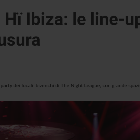
Hï Ibiza: le line-u
iusura
ng party dei locali ibizenchi di The Night League, con grande spaz