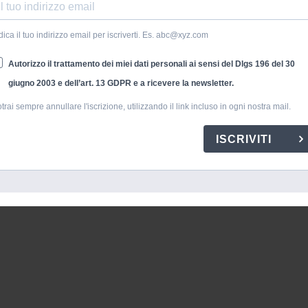
dica il tuo indirizzo email per iscriverti. Es. abc@xyz.com
Autorizzo il trattamento dei miei dati personali ai sensi del Dlgs 196 del 30
giugno 2003 e dell’art. 13 GDPR e a ricevere la newsletter.
a eventi dance e djset in ogni angolo del globo terracqueo: da Hong
za, per lui non esistono consolle che abbiano segreti. Sempre teso a
trai sempre annullare l'iscrizione, utilizzando il link incluso in ogni nostra mail.
e i deejays ed il clubbing la nuova frontiera del divertimento
costante in nome e per conto della dance; dà forfeit soltanto se si
ISCRIVITI
 quelle della Juventus.