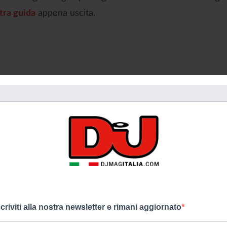
tra guida
appena uscita.
paulkalkbrenner
thetrilogy
ushuaia
ARTICOLO SUCCESSIVO
P
DJ MAG SESSIONS SU RADIO M2O
scriviti alla nostra newsletter e rimani aggiornato
CON ALAIA & GALLO