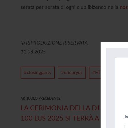
serata per serata di ogni club ibizenco nella
nos
© RIPRODUZIONE RISERVATA
11.08.2025
closingparty
ericprydz
HÏ
Ibiza
ARTICOLO PRECEDENTE
LA CERIMONIA DELLA DJ MAG TO
I
100 DJS 2025 SI TERRÀ A IBIZA