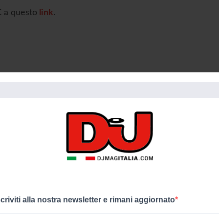
C a questo
link
.
cweek
ultramusicfestival
wintermusicconference
ARTICOLO SUCCESSIVO
SENZA MARCA APRE A MILANO
scriviti alla nostra newsletter e rimani aggiornato