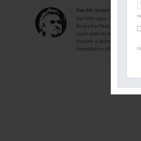
Dan Mc Sword
In
Dal 1996 segue, racconta e divulg
Kong a San Paolo, da Miami ad Ibi
capire quale sia la magia che rend
musicale, si dichiara in missione 
Po
materializzano altri notti magiche,