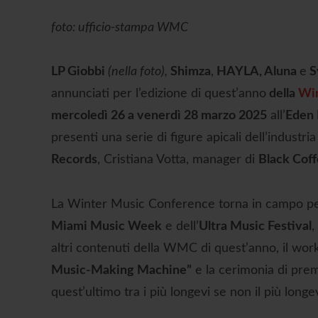
foto: ufficio-stampa WMC
LP Giobbi
(nella foto),
Shimza
,
HAYLA, Aluna
e
S
annunciati per l’edizione di quest’anno
della
Win
mercoledì 26 a venerdì 28 marzo 2025
all’
Eden 
presenti una serie di figure apicali dell’indust
Records
, Cristiana Votta, manager di
Black Cof
La Winter Music Conference torna in campo per 
Miami Music Week
e dell’
Ultra Music Festival
,
altri contenuti della WMC di quest’anno, il wor
Music-Making Machine”
e la cerimonia di pre
quest’ultimo tra i più longevi se non il più long