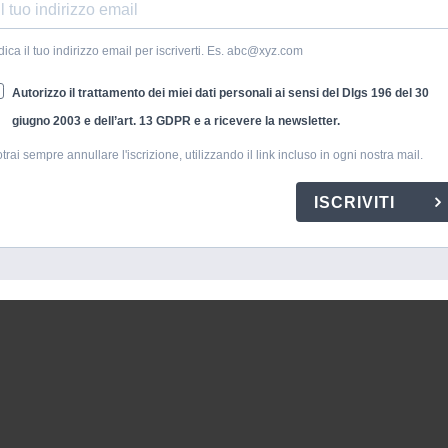
dica il tuo indirizzo email per iscriverti. Es. abc@xyz.com
a eventi dance e djset in ogni angolo del globo terracqueo: da Hong
za, per lui non esistono consolle che abbiano segreti. Sempre teso a
Autorizzo il trattamento dei miei dati personali ai sensi del Dlgs 196 del 30
e i deejays ed il clubbing la nuova frontiera del divertimento
giugno 2003 e dell’art. 13 GDPR e a ricevere la newsletter.
costante in nome e per conto della dance; dà forfeit soltanto se si
trai sempre annullare l'iscrizione, utilizzando il link incluso in ogni nostra mail.
 quelle della Juventus.
ISCRIVITI