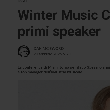
News
Winter Music C
primi speaker
DAN MC SWORD
20 febbraio 2025 9:20
La conference di Miami torna per il suo 35esimo anniver
e top manager dell’industria musicale