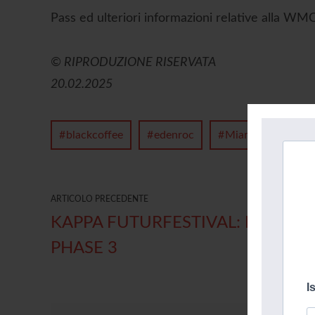
Pass ed ulteriori informazioni relative alla WM
© RIPRODUZIONE RISERVATA
20.02.2025
blackcoffee
edenroc
Miami
musi
ARTICOLO PRECEDENTE
KAPPA FUTURFESTIVAL: ECCO LA
PHASE 3
I