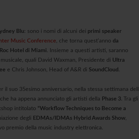
ydney Blu
: sono i nomi di alcuni dei
primi speaker
ter Music Conference
, che torna quest’anno
da
Roc Hotel di Miami
. Insieme a questi artisti, saranno
ria musicale, quali David Waxman, Presidente di
Ultra
fee
e Chris Johnson, Head of A&R di
SoundCloud
.
il suo 35esimo anniversario, nella stessa settimana dell
 che ha appena annunciato gli artisti della
Phase 3
. Tra gli
kshop intitolato
“Workflow Techniques to Become a
miazione degli
EDMAs/IDMAs Hybrid Awards Show
,
evo premio della music industry elettronica.