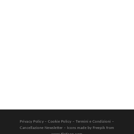
Privacy Policy
–
Cookie Policy
–
Termini e Condizioni
–
Cancellazione Newsletter
– Icons made by
Freepik
from
www.flaticon.com