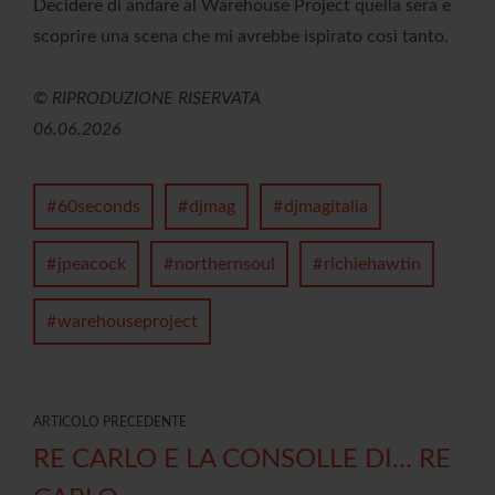
Decidere di andare al Warehouse Project quella sera e
scoprire una scena che mi avrebbe ispirato così tanto.
© RIPRODUZIONE RISERVATA
06.06.2026
60seconds
djmag
djmagitalia
jpeacock
northernsoul
richiehawtin
warehouseproject
ARTICOLO PRECEDENTE
RE CARLO E LA CONSOLLE DI… RE