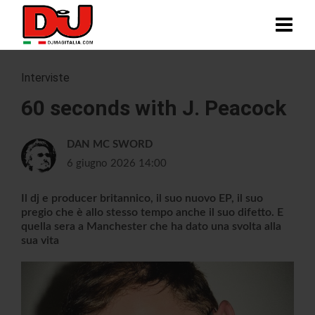
Interviste
60 seconds with J. Peacock
DAN MC SWORD
6 giugno 2026 14:00
Il dj e producer britannico, il suo nuovo EP, il suo
pregio che è allo stesso tempo anche il suo difetto. E
quella sera a Manchester che ha dato una svolta alla
sua vita