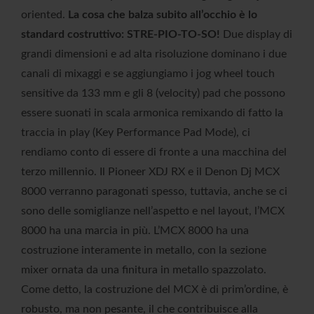
oriented.
La cosa che balza subito all’occhio è lo
standard costruttivo: STRE-PIO-TO-SO!
Due display di
grandi dimensioni e ad alta risoluzione dominano i due
canali di mixaggi e se aggiungiamo i jog wheel touch
sensitive da 133 mm e gli 8 (velocity) pad che possono
essere suonati in scala armonica remixando di fatto la
traccia in play (Key Performance Pad Mode), ci
rendiamo conto di essere di fronte a una macchina del
terzo millennio. Il Pioneer XDJ RX e il Denon Dj MCX
8000 verranno paragonati spesso, tuttavia, anche se ci
sono delle somiglianze nell’aspetto e nel layout, l’MCX
8000 ha una marcia in più. L’MCX 8000 ha una
costruzione interamente in metallo, con la sezione
mixer ornata da una finitura in metallo spazzolato.
Come detto, la costruzione del MCX è di prim’ordine, è
robusto, ma non pesante, il che contribuisce alla