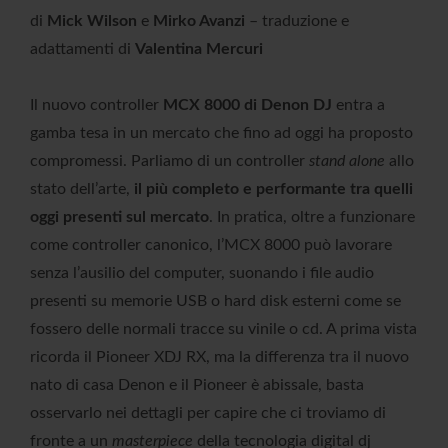
di
Mick Wilson
e
Mirko Avanzi
– traduzione e
adattamenti di
Valentina Mercuri
Il nuovo controller
MCX 8000 di Denon DJ
entra a
gamba tesa in un mercato che fino ad oggi ha proposto
compromessi. Parliamo di un controller
stand alone
allo
stato dell’arte,
il più completo e performante tra quelli
oggi presenti sul mercato
. In pratica, oltre a funzionare
come controller canonico, l’MCX 8000 può lavorare
senza l’ausilio del computer, suonando i file audio
presenti su memorie USB o hard disk esterni come se
fossero delle normali tracce su vinile o cd. A prima vista
ricorda il Pioneer XDJ RX, ma la differenza tra il nuovo
nato di casa Denon e il Pioneer è abissale, basta
osservarlo nei dettagli per capire che ci troviamo di
fronte a un
masterpiece
della tecnologia digital dj