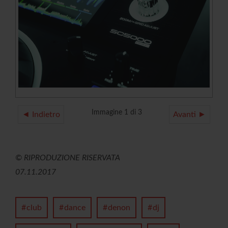
Immagine 1 di 3
◄ Indietro
Avanti ►
© RIPRODUZIONE RISERVATA
07.11.2017
club
dance
denon
dj