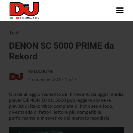
Tech
DENON SC 5000 PRIME da
Rekord
REDAZIONE
7 novembre 2017 15:47
Grazie all'aggiornamento del firmware, da oggi il media
player DENON DJ SC 5000 può leggere anche le
playlist di Rekordbox complete di hot cues e loop,
diventando di fatto il lettore più compatibile,
performante e innovativo del mercato mondiale