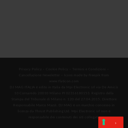
Privacy Policy
–
Cookie Policy
–
Termini e Condizioni
–
Cancellazione Newsletter
– Icons made by
Freepik
from
www.flaticon.com
DJ MAG ITALIA è edito in Italia da Mpi Electronic srl via De Amicis
10 Cornaredo 20010 Milano PI 02316180153. Registro della
Stampa del Tribunale di Milano n. 120 del 27.04.2015. Direttore
Responsabile Marco Mazzi. DJ MAG è un marchio concesso in
licenza da Thrust Publishing Ltd. Mpi Electronic srl non è
responsabile dei contenuti dei siti collegati.