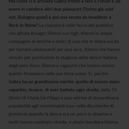
Ma come ci è arrivato Gabry Ponte a fare il Forum e ad
avere in cantiere altri due palasport (Torino già sold
out, Bologna quasi) e poi una serata da headliner a
Rock in Roma?
La risposta è nelle facce del pubblico
che affolla Assago: 50enni con figli; 40enni in ampie
compagnie di amiche e amici di una vita in libera uscita
per tornare adolescenti per una sera; 30enni che hanno
vissuto per pochissimo la stagione della dance italiana
degli anni d’oro; 20enni e ragazzini che invece vivono
questo fenomeno nella sua terza wave. Sì, perché
Gabry ha un grandissimo merito: quello di essere stato
caparbio, tenace, di aver battuto ogni strada
, dalla TV
(Amici di Maria De Filippi è una vetrina di straordinaria
popolarità) agli interminabili tour nelle discoteche di
provincia quando la dance era un poco in disarmo e
molti hanno cambiato strada, o alzato bandiera bianca.