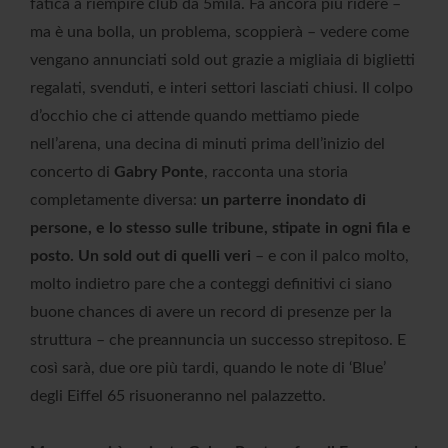
fatica a riempire club da 5mila. Fa ancora più ridere –
ma è una bolla, un problema, scoppierà – vedere come
vengano annunciati sold out grazie a migliaia di biglietti
regalati, svenduti, e interi settori lasciati chiusi. Il colpo
d’occhio che ci attende quando mettiamo piede
nell’arena, una decina di minuti prima dell’inizio del
concerto di
Gabry Ponte
, racconta una storia
completamente diversa:
un parterre inondato di
persone, e lo stesso sulle tribune, stipate in ogni fila e
posto. Un sold out di quelli veri
– e con il palco molto,
molto indietro pare che a conteggi definitivi ci siano
buone chances di avere un record di presenze per la
struttura – che preannuncia un successo strepitoso. E
così sarà, due ore più tardi, quando le note di ‘Blue’
degli Eiffel 65 risuoneranno nel palazzetto.