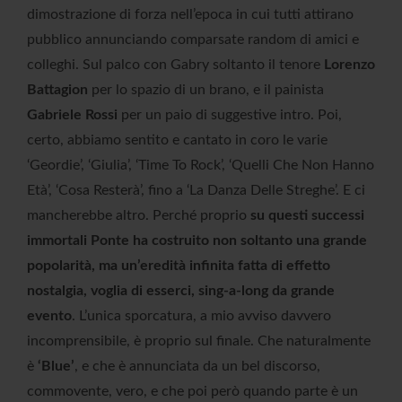
dimostrazione di forza nell’epoca in cui tutti attirano
pubblico annunciando comparsate random di amici e
colleghi. Sul palco con Gabry soltanto il tenore
Lorenzo
Battagion
per lo spazio di un brano, e il painista
Gabriele Rossi
per un paio di suggestive intro. Poi,
certo, abbiamo sentito e cantato in coro le varie
‘Geordie’, ‘Giulia’, ‘Time To Rock’, ‘Quelli Che Non Hanno
Età’, ‘Cosa Resterà’, fino a ‘La Danza Delle Streghe’. E ci
mancherebbe altro. Perché proprio
su questi successi
immortali Ponte ha costruito non soltanto una grande
popolarità, ma un’eredità infinita fatta di effetto
nostalgia, voglia di esserci, sing-a-long da grande
evento
. L’unica sporcatura, a mio avviso davvero
incomprensibile, è proprio sul finale. Che naturalmente
è
‘Blue’
, e che è annunciata da un bel discorso,
commovente, vero, e che poi però quando parte è un