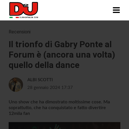
Recensioni
Il trionfo di Gabry Ponte al
Forum è (ancora una volta)
quello della dance
ALBI SCOTTI
28 gennaio 2024 17:37
Uno show che ha dimostrato moltissime cose. Ma
soprattutto, che ha conquistato e fatto divertire
12mila fan