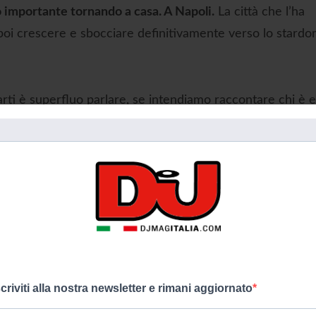
 importante tornando a casa. A Napoli.
La città che l’ha
e poi crescere e sbocciare definitivamente verso lo stard
arti è superfluo parlare, se intendiamo raccontare chi è e
ale la pena sottolineare, nell’annuncio di questo evento, 
o
, certo, ma anche all’ambizione,
alla voglia di farcela che
sibilità di realizzarsi davvero, di cambiare la propria vit
mai noto e diffuso in tutta Italia.
 a fare passi da gigante, diventando in poco tempo
o stava diventando la seconda generazione della
affermarsi a livello nazionale, e poi internazionale
. Negli
scriviti alla nostra newsletter e rimani aggiornato
magine, la propria narrativa, addirittura con dei