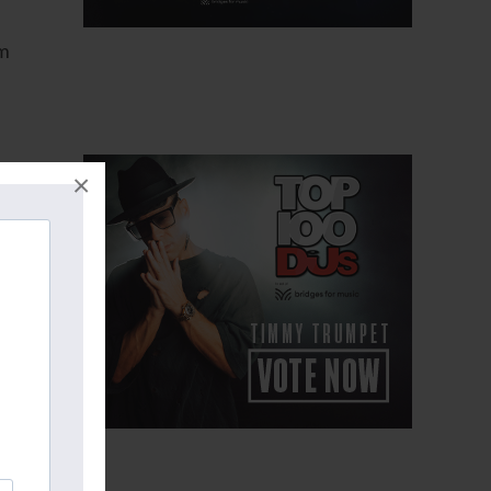
om
×
è
 è
a
.