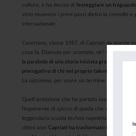
culture, e ha deciso di
festeggiare un traguardo
visto muovere i primi passi dietro la consolle 
internazionale.
Casertano, classe 1987, di Capriati da queste p
cosa fa. Diamolo per scontato, ok? Quello che v
la parabola di una storia iniziata grazie al talent
prerogativa di chi nel proprio talento vede la pos
La
cazzimma
, per usare un termine napoletano or
Quell’ambizione che ha portato Joseph Capriati
l’esponente di spicco di quella che a suo temp
leggendaria scuola techno napoletana. E poi
ad 
I
ultimi anni
Capriati ha trasformato la propria im