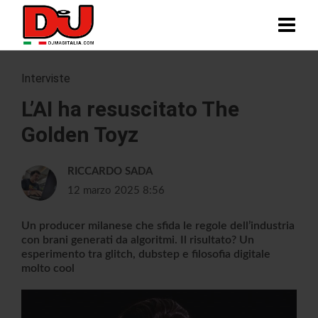
Interviste
L’AI ha resuscitato The
Golden Toyz
RICCARDO SADA
12 marzo 2025 8:56
Un producer milanese che sfida le regole dell’industria
con brani generati da algoritmi. Il risultato? Un
esperimento tra glitch, dubstep e filosofia digitale
molto cool