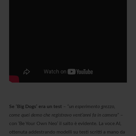
Se ‘Big Dogs’ era un test
–
“un esperimento grezzo,
come quei demo che registravo vent’anni fa in camera”
–
con ‘Be Your Own Neo’ il salto è evidente. La voce AI,
ottenuta addestrando modelli su testi scritti a mano da