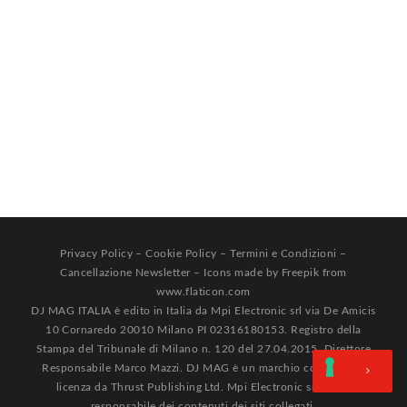
Privacy Policy
–
Cookie Policy
–
Termini e Condizioni
–
Cancellazione Newsletter
– Icons made by
Freepik
from
www.flaticon.com
DJ MAG ITALIA è edito in Italia da Mpi Electronic srl via De Amicis
10 Cornaredo 20010 Milano PI 02316180153. Registro della
Stampa del Tribunale di Milano n. 120 del 27.04.2015. Direttore
Responsabile Marco Mazzi. DJ MAG è un marchio concesso in
licenza da Thrust Publishing Ltd. Mpi Electronic srl non è
responsabile dei contenuti dei siti collegati.