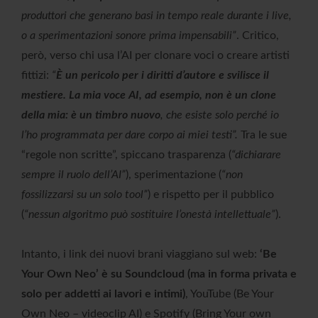
produttori che generano basi in tempo reale durante i live,
o a sperimentazioni sonore prima impensabili”
. Critico,
però, verso chi usa l’AI per clonare voci o creare artisti
fittizi:
“
È un pericolo per i diritti d’autore e svilisce il
mestiere. La mia voce AI, ad esempio, non è un clone
della mia: è un timbro nuovo
, che esiste solo perché io
l’ho programmata per dare corpo ai miei testi”.
Tra le sue
“regole non scritte”, spiccano trasparenza (
“dichiarare
sempre il ruolo dell’AI”
), sperimentazione (
“non
fossilizzarsi su un solo tool”
) e rispetto per il pubblico
(
“nessun algoritmo può sostituire l’onestà intellettuale”
).
Intanto, i link dei nuovi brani viaggiano sul web:
‘Be
Your Own Neo’ è su Soundcloud (ma in forma privata e
solo per addetti ai lavori e intimi)
, YouTube (Be Your
Own Neo – videoclip AI) e Spotify (Bring Your own