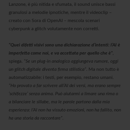
Lanzone, è più nitida e sfumata, il sound unisce bassi
granulosi a melodie ipnotiche, mentre il videoclip –
creato con Sora di OpenAI – mescola scenari
cyberpunk a glitch volutamente non corretti.
“Quei difetti visivi sono una dichiarazione d’intenti: l’AI è
imperfetta come noi, e va accettata per quello che è”
,
spiega.
“Se un plug-in analogico aggiungeva rumore, oggi
un glitch digitale diventa firma stilistica”
. Ma non tutto è
automatizzabile: i testi, per esempio, restano umani.
“Ho provato a far scrivere all’AI dei versi, ma erano sempre
‘schifezze’ senza anima. Può aiutarmi a limare una rima o
a bilanciare le sillabe, ma le parole partono dalla mia
esperienza: l’AI non ha vissuto emozioni, non ha fallito, non
ha una storia da raccontare”
.