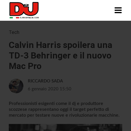
Tech
Calvin Harris spoilera una
TD-3 Behringer e il nuovo
Mac Pro
RICCARDO SADA
6 gennaio 2020 15:50
Professionisti esigenti come il dj e produttore
scozzese rappresentano oggi il target perfetto di
mercato per testare nuove e rivoluzionarie macchine.