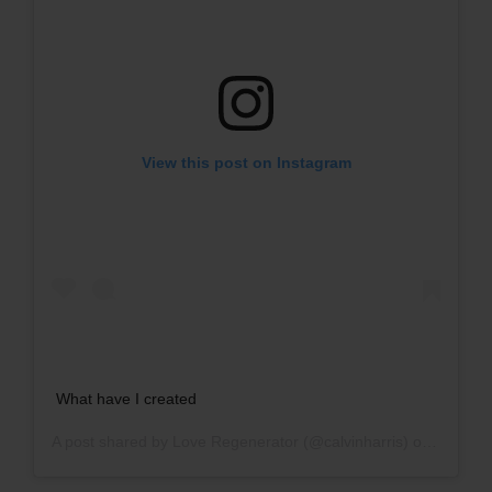
View this post on Instagram
What have I created
A post shared by
Love Regenerator
(@calvinharris) on
Oct 9, 