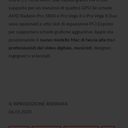
fino a 1,5 TB di RAM, due moduli grafici MPX con
supporto per un massimo di quattro GPU (le schede
AMD Radeon Pro 580X e Pro Vega II o Pro Vega II Duo
sono opzionali) e otto slot di espansione PCI Express
per supportare schede grafiche aggiuntive. Apple sta
posizionando il
nuovo modello Mac di fascia alta tra i
professionisti del video digitale, musicisti
, designer,
ingegneri e scienziati.
© RIPRODUZIONE RISERVATA
06.01.2020