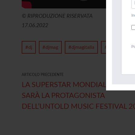
In
© RIPRODUZIONE RISERVATA
17.06.2022
Po
dj
djmag
djmagitalia
federicodori
ARTICOLO PRECEDENTE
LA SUPERSTAR MONDIALE J BALV
SARÀ LA PROTAGONISTA
DELL’UNTOLD MUSIC FESTIVAL 2