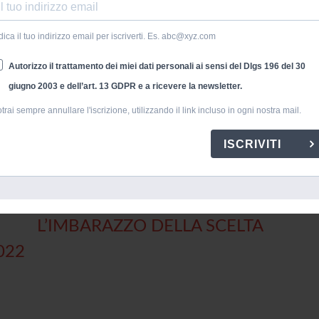
dica il tuo indirizzo email per iscriverti. Es. abc@xyz.com
Autorizzo il trattamento dei miei dati personali ai sensi del Dlgs 196 del 30
giugno 2003 e dell’art. 13 GDPR e a ricevere la newsletter.
trai sempre annullare l'iscrizione, utilizzando il link incluso in ogni nostra mail.
a
news
tech
techtoolsnews
tools
ISCRIVITI
ARTICOLO SUCCESSIVO
IN
CLUB E FESTIVAL, ITALIA ED ESTER
L’IMBARAZZO DELLA SCELTA
022