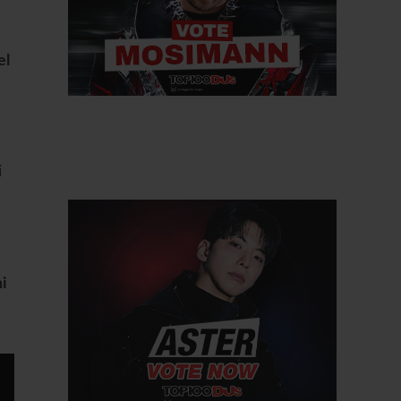
el
i
ni