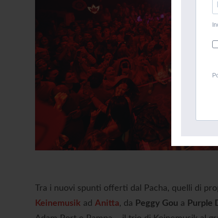
In
Po
Tra i nuovi spunti offerti dal Pacha, quelli di p
Keinemusik
ad
Anitta
, da
Peggy Gou
a
Purple 