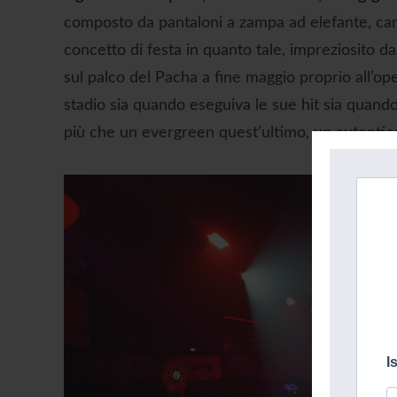
composto da pantaloni a zampa ad elefante, camic
concetto di festa in quanto tale, impreziosito da
sul palco del Pacha a fine maggio proprio all’o
stadio sia quando eseguiva le sue hit sia qua
più che un evergreen quest’ultimo, un autentic
I