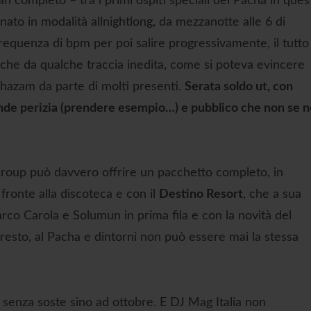
n completo – tra i primi ospiti speciali del Pacha in ques
o in modalità allnightlong, da mezzanotte alle 6 di
frequenza di bpm per poi salire progressivamente, il tutto
anche da qualche traccia inedita, come si poteva evincere
Shazam da parte di molti presenti.
Serata soldo ut, con
ande perizia (prendere esempio…) e pubblico che non se n
a Group può davvero offrire un pacchetto completo, in
 fronte alla discoteca e con il
Destino Resort
, che a sua
arco Carola e Solumun in prima fila e con la novità del
l resto, al Pacha e dintorni non può essere mai la stessa
à senza soste sino ad ottobre. E DJ Mag Italia non