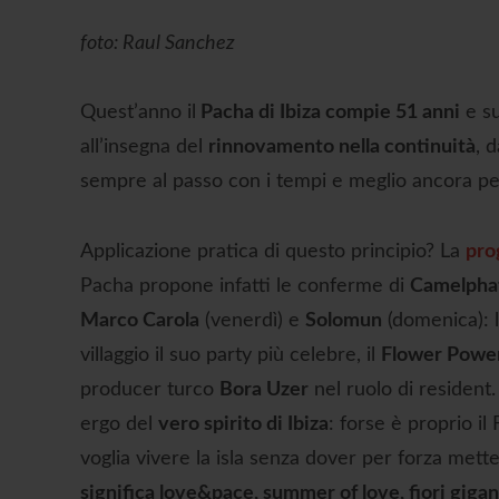
foto: Raul Sanchez
Quest’anno il
Pacha di Ibiza compie 51 anni
e su
all’insegna del
rinnovamento nella continuità
, 
sempre al passo con i tempi e meglio ancora per 
Applicazione pratica di questo principio? La
pro
Pacha propone infatti le conferme di
Camelpha
Marco Carola
(venerdì) e
Solomun
(domenica): l
villaggio il suo party più celebre, il
Flower Powe
producer turco
Bora Uzer
nel ruolo di resident.
ergo del
vero spirito di Ibiza
: forse è proprio i
voglia vivere la isla senza dover per forza metter
significa love&pace, summer of love, fiori gigant