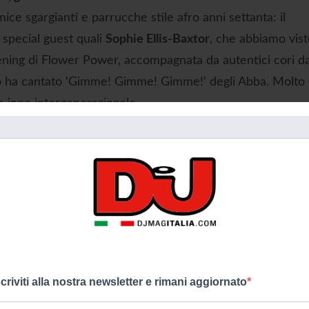
e sgargianti e parrucche stile afro anni settanta: il
 special guest quali
Sophie Ellis-Baxtor
, che abbiamo vist
pening di Flower Power, accompagnata da autentici cori d
ndo ha cantato ‘Gimme! Gimme! Gimme!’ degli Abba. Molto
o inno intergenerazionale.
scriviti alla nostra newsletter e rimani aggiornato