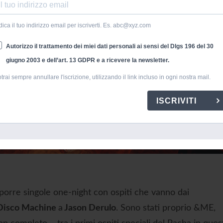
dica il tuo indirizzo email per iscriverti. Es. abc@xyz.com
Autorizzo il trattamento dei miei dati personali ai sensi del Dlgs 196 del 30
giugno 2003 e dell’art. 13 GDPR e a ricevere la newsletter.
trai sempre annullare l'iscrizione, utilizzando il link incluso in ogni nostra mail.
ISCRIVITI
roporre singole one-night con ospiti che vanno dai
Disco Machine
a
Jason Derulo
. Sono stati proprio &ME,