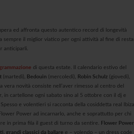
pera ed affronta questo autentico record di longevità
da sempre il miglior viatico per ogni attività al fine di rest
anticiparli.
grammazione
di questa estate. Il calendario estivo del
t
(martedì),
Bedouin
(mercoledì),
Robin Schulz
(giovedì),
a vera novità consiste nell’aver rimesso al centro del
r
, in cartellone ogni sabato sino al 5 ottobre con il dj e
 Spesso e volentieri si racconta della cosiddetta real Ibiza
l Flower Power ad incarnarlo, anche e soprattutto per chi
e in prima fila il guest di turno da sentire.
Flower Power
i, grandi classici da ballare
e – volendo – un dress code