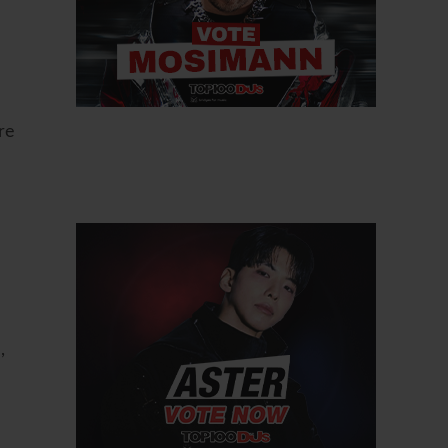
are
,