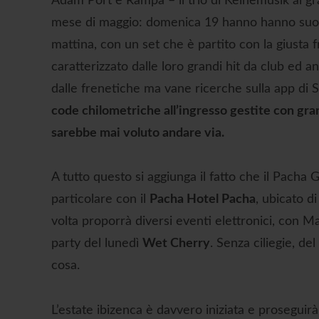
Adam Port e Rampa – il trio di Keinemusik al gra
mese di maggio: domenica 19 hanno hanno suonat
mattina, con un set che è partito con la giusta 
caratterizzato dalle loro grandi hit da club ed 
dalle frenetiche ma vane ricerche sulla app di 
code chilometriche all’ingresso gestite con gr
sarebbe mai voluto andare via.
A tutto questo si aggiunga il fatto che il Pach
particolare con il
Pacha Hotel Pacha
, ubicato di
volta proporrà diversi eventi elettronici, con M
party del lunedì
Wet Cherry
. Senza ciliegie, de
cosa.
L’estate ibizenca è davvero iniziata e proseguir