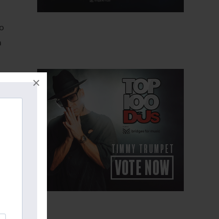
o
a
×